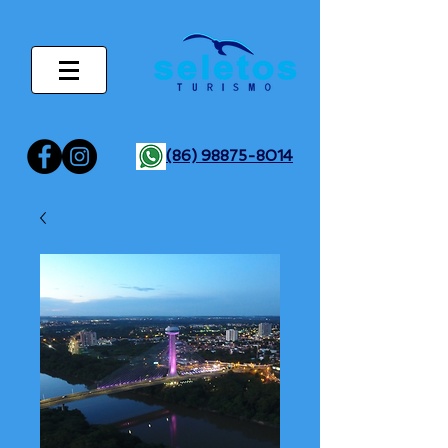
(86) 98875-8014