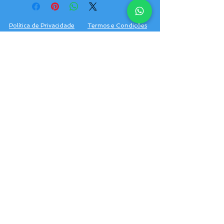
Política de Privacidade
Termos e Condições
Anuncie seu Negócio
Agente Seletos
Fale Conosco
SELETOS TURISMO
Pagamento em até 12 x
CNPJ:
17.258.543
/0001-06
no cartão de crédito
Avenida União 2360-Memorare
boleto ou PIX.
Teresina-Piauí
Hotéis
Passagem Aérea
Passagem Rodoviária
Aluguel de Carro
Aluguel de Van
Aluguel de Ônibus
Visto Americano
Traslado e Passeios em Teresina
Traslado e Passeios em Fortaleza
Traslado e Passeios em Recife
Traslado e Passeios em São Luís
Traslado e Passeios em Rio de Janeiro