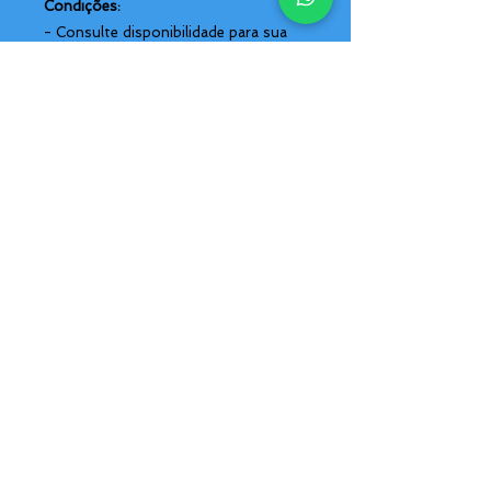
Condições:
- Consulte disponibilidade para sua
data
- Passeio operado por parceiro
Seletos
Política de Privacidade
Termos e Condições
Anuncie seu Negócio
Agente Seletos
Fale Conosco
SELETOS TURISMO
Pagamento em até 12 x
CNPJ:
17.258.543
/0001-06
no cartão de crédito
Avenida União 2360-Memorare
boleto ou PIX.
Teresina-Piauí
Hotéis
Passagem Aérea
Passagem Rodoviária
Aluguel de Carro