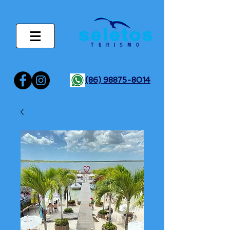
(86) 98875-8014